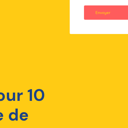
our 10
e de