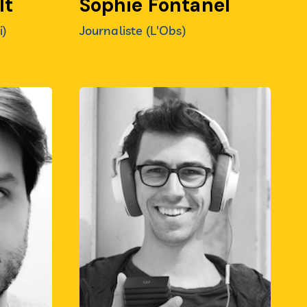
lt
Sophie Fontanel
i)
Journaliste (L'Obs)