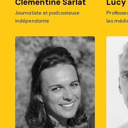
Clémentine Sarlat
Lucy
Journaliste et podcasteuse
Professe
indépendante
les médi