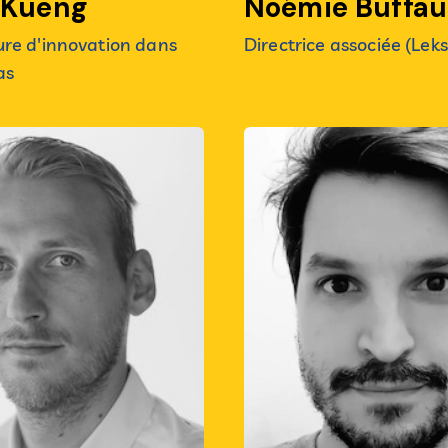
 Kueng
Noémie Buffau
ure d'innovation dans
Directrice associée (Leks
as