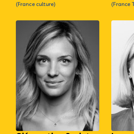
(France culture)
(France T