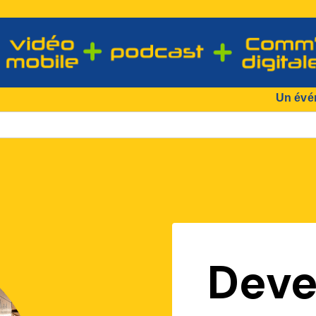
Un évé
Deve