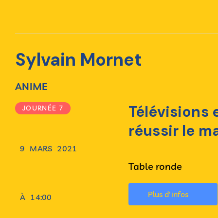
Sylvain Mornet
ANIME
Télévisions
JOURNÉE 7
réussir le m
9
MARS
2021
Table ronde
Plus d'infos
À
14:00