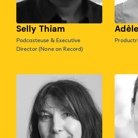
Selly Thiam
Adèle
Podcasteuse & Executive
Productr
Director (None on Record)