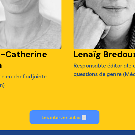
e-Catherine
Lenaïg Bredou
h
Responsable éditoriale 
questions de genre (Mé
ce en chef adjointe
n)
Les intervenant·es