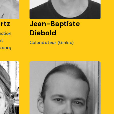
rtz
Jean-Baptiste
Diebold
uction
et
Cofondateur (Ginkio)
bourg