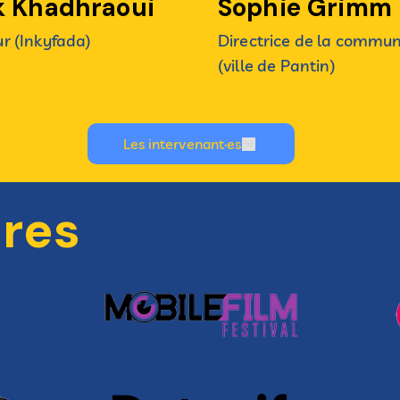
k Khadhraoui
Sophie Grimm
r (Inkyfada)
Directrice de la commun
(ville de Pantin)
Les intervenant·es
ires