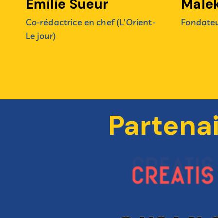
Emilie Sueur
Male
Co-rédactrice en chef (L'Orient-
Fondateu
Le jour)
Partena