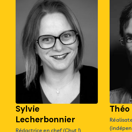
Sylvie
Théo
Lecherbonnier
Réalisat
(indépen
Rédactrice en chef (Chut !)